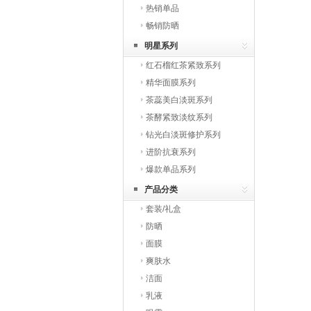
热销单品
畅销防晒
明星系列
红石榴红茶紧致系列
精华面膜系列
茶蕊美白淡斑系列
茶酵紧致淡纹系列
钻光白淡斑修护系列
进阶抗衰系列
爆款单品系列
产品分类
套装/礼盒
防晒
面膜
爽肤水
洁面
乳液