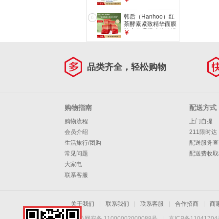
￥
生日礼物女 【超值
囤货】双精华面膜
韩后（Hanhoo）红
6
60片
茶酵素紧致精华面膜
补水保湿紧致抗皱提
￥
亮肤色护肤品补水面
膜 【紧致提亮】红
茶面膜40片
品类齐全，轻松购物
购物指南
配送方式
购物流程
上门自提
会员介绍
211限时达
生活旅行/团购
配送服务查
常见问题
配送费收取
大家电
联系客服
关于我们
|
联系我们
|
联系客服
|
合作招商
|
商
京公网安备 11000002000088号
|
京ICP备1104170