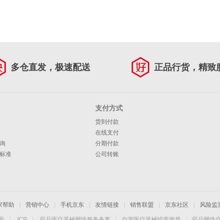
多仓直发，极速配送
正品行货，精致
支付方式
货到付款
在线支付
询
分期付款
标准
公司转账
家帮助
|
营销中心
|
手机京东
|
友情链接
|
销售联盟
|
京东社区
|
风险监
4号
|
ICP
|
药品医疗器械网络服务备案
|
自营医疗器械经营资质
|
药品网络