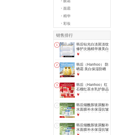
眼霜
面霜
精华
彩妆
销售排行
韩后钻光白淡斑淡纹
1
修护次抛精华液美白
祛斑去黄气补水保湿
￥
护肤品男女 【囤货
推荐】钻光白次抛
韩后（Hanhoo） 防
2
40支装
晒霜 美白保湿防晒
露SPF47+
￥
PA+++50g隔离霜防
晒乳清爽太阳蛋
韩后（Hanhoo）红
3
【两支更划算】美白
石榴红茶水乳护肤品
防晒50g*2
套装紧致抗皱化妆品
￥
礼盒礼物送老婆七夕
礼物 【礼盒装】红
韩后烟酰胺玻尿酸补
4
石榴红茶6件套
水面膜补水保湿抗皱
紧致提亮护肤品套装
￥
生日礼物女 【热卖
推荐】双精华面膜
韩后烟酰胺玻尿酸补
5
30片
水面膜补水保湿抗皱
紧致提亮护肤品套装