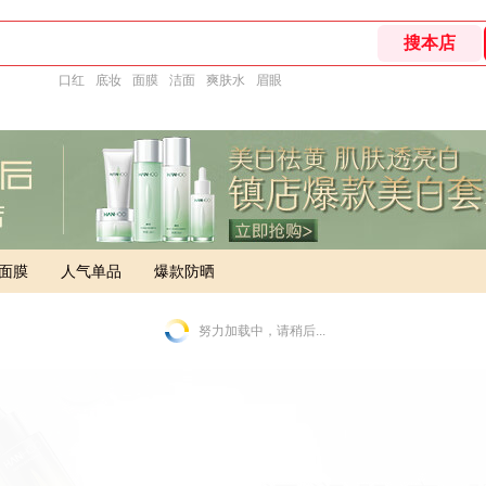
口红
底妆
面膜
洁面
爽肤水
眉眼
面膜
人气单品
爆款防晒
努力加载中，请稍后...